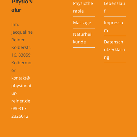
PhysioN
Physiothe
Lebenslau
atur
rapie
f
Massage
Impressu
Inh.
m
Jacqueline
Naturheil
Reiner
kunde
Datensch
Kolberstr.
utzerkläru
16, 83059
ng
Kolbermo
or
kontakt@
physionat
ur-
reiner.de
08031 /
2326012