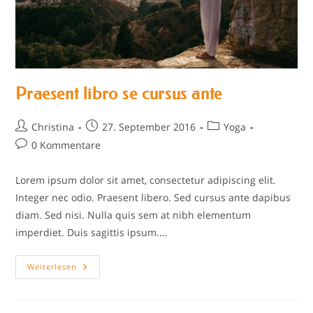
Praesent libro se cursus ante
Beitrags-
Beitrag
Beitrags-
Christina
27. September 2016
Yoga
Autor:
veröffentlicht:
Kategorie:
Beitrags-
0 Kommentare
Kommentare:
Lorem ipsum dolor sit amet, consectetur adipiscing elit.
Integer nec odio. Praesent libero. Sed cursus ante dapibus
diam. Sed nisi. Nulla quis sem at nibh elementum
imperdiet. Duis sagittis ipsum.…
Praesent
Weiterlesen
Libro
Se
Cursus
Ante