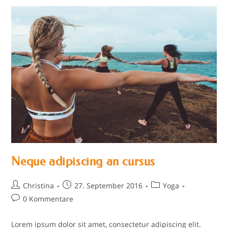
Neque adipiscing an cursus
Beitrags-
Beitrag
Beitrags-
Christina
27. September 2016
Yoga
Autor:
veröffentlicht:
Kategorie:
Beitrags-
0 Kommentare
Kommentare:
Lorem ipsum dolor sit amet, consectetur adipiscing elit.