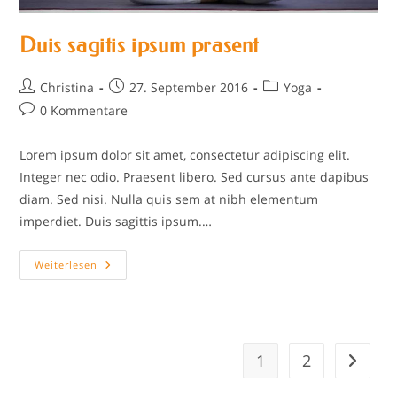
Duis sagitis ipsum prasent
Beitrags-
Beitrag
Beitrags-
Christina
27. September 2016
Yoga
Autor:
veröffentlicht:
Kategorie:
Beitrags-
0 Kommentare
Kommentare:
Lorem ipsum dolor sit amet, consectetur adipiscing elit.
Integer nec odio. Praesent libero. Sed cursus ante dapibus
diam. Sed nisi. Nulla quis sem at nibh elementum
imperdiet. Duis sagittis ipsum.…
Duis
Weiterlesen
Sagitis
Ipsum
Prasent
1
2
Gehe zu