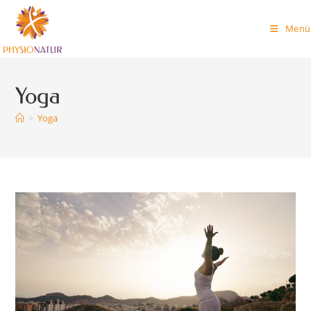
Zum
Inhalt
Menü
springen
Yoga
>
Yoga