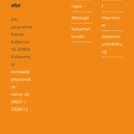
atur
rapie
f
Massage
Impressu
Inh.
m
Jacqueline
Naturheil
Reiner
kunde
Datensch
Kolberstr.
utzerkläru
16, 83059
ng
Kolbermo
or
kontakt@
physionat
ur-
reiner.de
08031 /
2326012